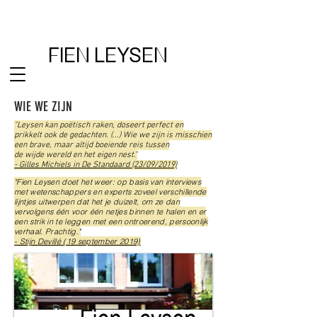
FIEN LEYSEN
WIE WE ZIJN
"Leysen kan poëtisch raken, doseert perfect en
prikkelt ook de gedachten. (...) Wie we zijn is misschien
een brave, maar altijd boeiende reis tussen
de wijde wereld en het eigen nest."
- Gilles Michiels in De Standaard (23/09/2019)
"Fien Leysen doet het weer: op basis van interviews
met wetenschappers en experts zoveel verschillende
lijntjes uitwerpen dat het je duizelt, om ze dan
vervolgens één voor één netjes binnen te halen en er
een strik in te leggen met een ontroerend, persoonlijk
verhaal. Prachtig."
- Stijn Devillé (19 september 2019)