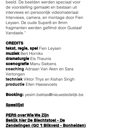
beeld. De beelden werden speciaal voor
de voorstelling gemaakt en bestaan uit
interviews en persoonlijk videomateriaal.
Interviews, camera, en montage door Fien
Leysen. De oude Super8 en 8mm
fragmenten werden gefilmd door Gustaaf
Vandaele.”
CREDITS
Fien Leysen
tekst, regie, spel
Bert Hornikx
muziek
Els Theunis
dramaturgie
Manu Siebens
scenografie
Adriaan Van Aken en Sara
coaching
Vertongen
Viktor Thys en Kishan Singh
techniek
Ellen Haesevoets
productie
yesim.bektas@nieuwstedelijk.be
Booking:
Speellijst
PERS over Wie We Zijn
Bekijk hier De Biechtstoel - De
Zendelingen (GC 't Blikveld - Bonheiden)