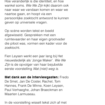
Hoe veranderlijk is die identiteit, en hoe
wankel soms.
Wie We Zijn
kijkt daarom ook
naar waar we vandaan komen en waar we
naartoe gaan, en hoopt via een
persoonlijke zoektocht antwoord te kunnen
geven op universele vragen.
Op scène worden tekst en beeld
afgewisseld. Gesprekken met een
ruimtevaarder en haar eigen grootvader
die piloot was, vormen een kader voor de
zoektocht.
Fien Leysen werkt een jaar lang bij Het
nieuwstedelijk als ‘Jonge Maker’.
Wie We
Zijn
is de opvolger van haar bejubelde
eerste voorstelling
Wat (niet) weg is
.
Fredo
Met dank aan de interviewgasten:
De Smet, Jan De Coster, Rachel, Tom
Hannes, Frank De Winne, Koen Leysen,
Paul Verhaeghe, Johan Braeckman en
Maarten Larmuseau.
In de voorstelling wisselt tekst zich af met