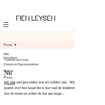
FIEN LEYSEN
Blog
Proza
Alle
berichten
2 minuten om te lezen
Columns/Opiniestukken
Nu
Poëzie
Proza
We zijn niet geworden wat we wilden zijn. ​ Wij
Theater
praten over hoe koud het is hoe oud de kinderen
hoe de hond nu achter de kat aan loopt...