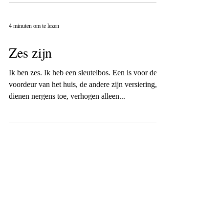
4 minuten om te lezen
Zes zijn
Ik ben zes. Ik heb een sleutelbos. Een is voor de
voordeur van het huis, de andere zijn versiering,
dienen nergens toe, verhogen alleen...
6 minuten om te lezen
Eén nacht overeind
performance De Brakke Grond met DeNweTijd
Maandagavond On Tour - 24/02/2020 herbeluister
de podcastversie hier In Theorie Een...