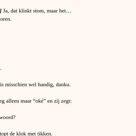
] 
Ja, dat klinkt stom, maar het…
toren.
.
 is misschien wel handig, danku.
eg alleen maar “oké” en zij zegt:
twoord?
opt de klok met tikken.