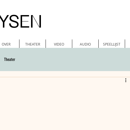
EYSEN
OVER
THEATER
VIDEO
AUDIO
SPEELLIJST
Theater