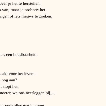
eer je het te herstellen.
s van, maar je probeert het.
angen of iets nieuws te zoeken.
uur, een houdbaarheid.
.
akt voor het leven.
h nog aan?
 stopt het.
n moeten we ons neerleggen bij…
dt voor alles wat je koopt…