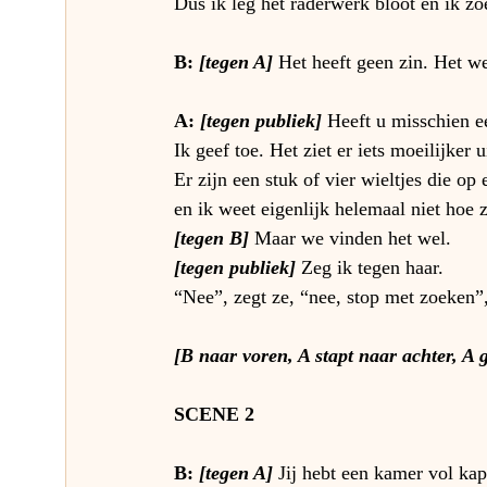
Dus ik leg het raderwerk bloot en ik zo
B: 
[tegen A] 
Het heeft geen zin. Het we
A: 
[tegen publiek]
 Heeft u misschien e
Ik geef toe. Het ziet er iets moeilijker u
Er zijn een stuk of vier wieltjes die op
en ik weet eigenlijk helemaal niet hoe z
[tegen B]
Maar we vinden het wel.
[tegen publiek]
Zeg ik tegen haar.
“Nee”, zegt ze, “nee, stop met zoeken”,
[B naar voren, A stapt naar achter, A 
SCENE 2
B:
 [tegen A] 
Jij hebt een kamer vol kap